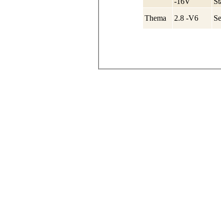
-16V
St
Thema
2.8 -V6
S