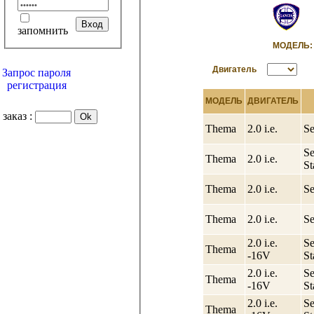
запомнить
МОДЕЛ
Двигатель
Запрос пароля
регистрация
МОДЕЛЬ
ДВИГАТЕЛЬ
заказ :
Thema
2.0 i.e.
S
Se
Thema
2.0 i.e.
St
Thema
2.0 i.e.
S
Thema
2.0 i.e.
S
2.0 i.e.
Se
Thema
-16V
St
2.0 i.e.
Se
Thema
-16V
St
2.0 i.e.
Se
Thema