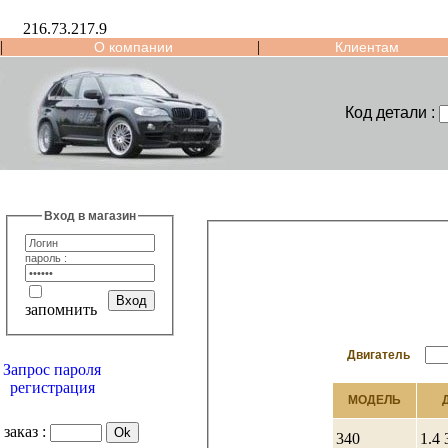
216.73.217.9
|
|
О компании
Клиентам
Код детали :
Вход в магазин
пароль :
запомнить
Двигатель
Запрос пароля
регистрация
МОДЕЛЬ
заказ :
340
1.4 