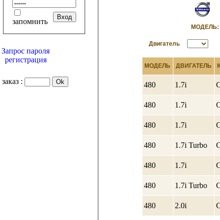
запомнить
МОДЕЛ
Двигатель
Запрос пароля
регистрация
МОДЕЛЬ
ДВИГАТЕЛЬ
заказ :
480
1.7i
C
480
1.7i
C
480
1.7i
C
480
1.7i Turbo
C
480
1.7i
C
480
1.7i Turbo
C
480
2.0i
C